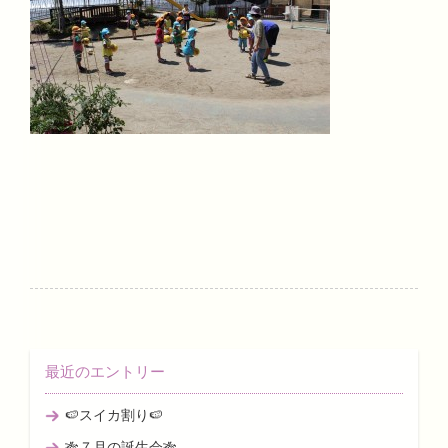
最近のエントリー
🍉スイカ割り🍉
🎋７月の誕生会🎋