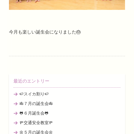
今月も楽しい誕生会になりました🎂
最近のエントリー
🍉スイカ割り🍉
🎋７月の誕生会🎋
🐸６月誕生会🐸
🚥交通安全教室🚥
🌼５月の誕生会🌼